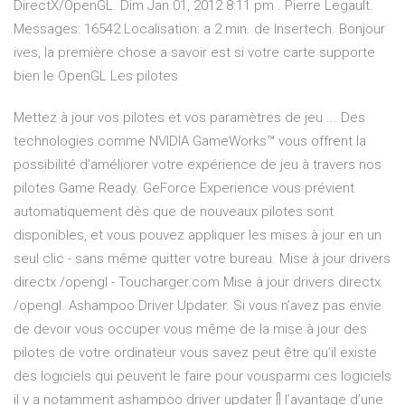
DirectX/OpenGL. Dim Jan 01, 2012 8:11 pm . Pierre Legault.
Messages: 16542 Localisation: a 2 min. de Insertech. Bonjour
ives, la première chose a savoir est si votre carte supporte
bien le OpenGL Les pilotes
Mettez à jour vos pilotes et vos paramètres de jeu ... Des
technologies comme NVIDIA GameWorks™ vous offrent la
possibilité d'améliorer votre expérience de jeu à travers nos
pilotes Game Ready. GeForce Experience vous prévient
automatiquement dès que de nouveaux pilotes sont
disponibles, et vous pouvez appliquer les mises à jour en un
seul clic - sans même quitter votre bureau. Mise à jour drivers
directx /opengl - Toucharger.com Mise à jour drivers directx
/opengl. Ashampoo Driver Updater. Si vous n’avez pas envie
de devoir vous occuper vous même de la mise à jour des
pilotes de votre ordinateur vous savez peut être qu’il existe
des logiciels qui peuvent le faire pour vousparmi ces logiciels
il y a notamment ashampoo driver updater [] l’avantage d’une